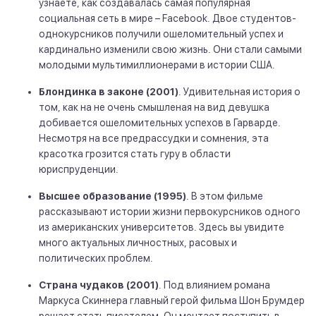
узнаете, как создавалась самая популярная
социальная сеть в мире – Facebook. Двое студентов-
однокурсников получили ошеломительный успех и
кардинально изменили свою жизнь. Они стали самыми
молодыми мультимиллионерами в истории США.
Блондинка в законе (2001)
. Удивительная история о
том, как на не очень смышленая на вид девушка
добивается ошеломительных успехов в Гарварде.
Несмотря на все предрассудки и сомнения, эта
красотка грозится стать гуру в области
юриспруденции.
Высшее образование (1995)
. В этом фильме
рассказывают истории жизни первокурсников одного
из американских университетов. Здесь вы увидите
много актуальных личностных, расовых и
политических проблем.
Страна чудаков (2001)
. Под влиянием романа
Маркуса Скиннера главный герой фильма Шон Брумдер
решает стать писателем. Он мечтает поступить в