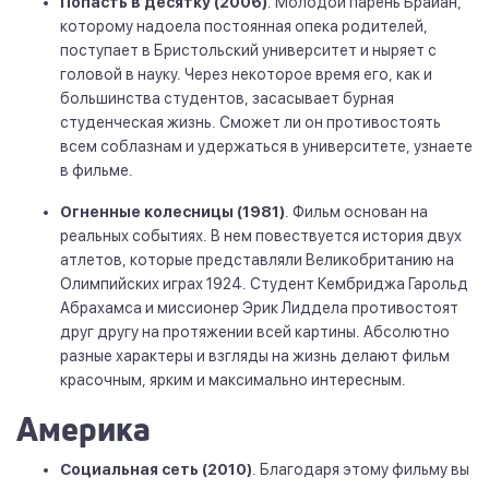
Попасть в десятку (2006)
. Молодой парень Брайан,
которому надоела постоянная опека родителей,
поступает в Бристольский университет и ныряет с
головой в науку. Через некоторое время его, как и
большинства студентов, засасывает бурная
студенческая жизнь. Сможет ли он противостоять
всем соблазнам и удержаться в университете, узнаете
в фильме.
Огненные колесницы (1981)
. Фильм основан на
реальных событиях. В нем повествуется история двух
атлетов, которые представляли Великобританию на
Олимпийских играх 1924. Студент Кембриджа Гарольд
Абрахамса и миссионер Эрик Лиддела противостоят
друг другу на протяжении всей картины. Абсолютно
разные характеры и взгляды на жизнь делают фильм
красочным, ярким и максимально интересным.
Америка
Социальная сеть (2010)
. Благодаря этому фильму вы