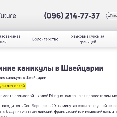
(096) 214-77-37
 future
пер
азование за
Языковые курсы за
Волонтерство
ицей
границей
мние каникулы в Швейцарии
улы для детей
вместе с языковой школой Frilingue приглашают провести зимни
 находится в Сен-Бернаре, в 20-ти минутах езды от крупнейшег
ты будут изучать английский, французский или немецкий язык и 