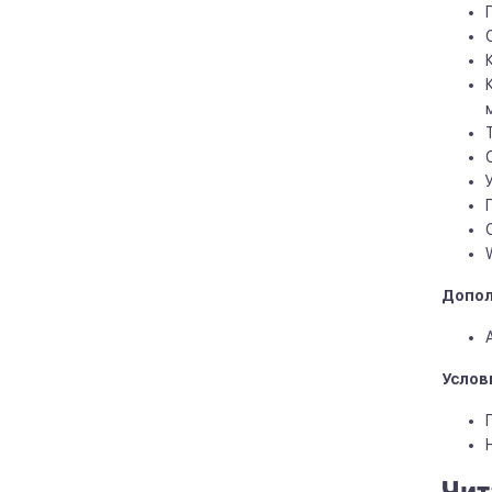
Допол
Услов
Чит