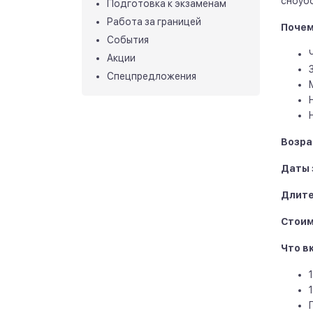
сноуб
Подготовка к экзаменам
Работа за границей
Почему
События
Акции
Спецпредложения
Возра
Даты 
Длите
Стоим
Что в