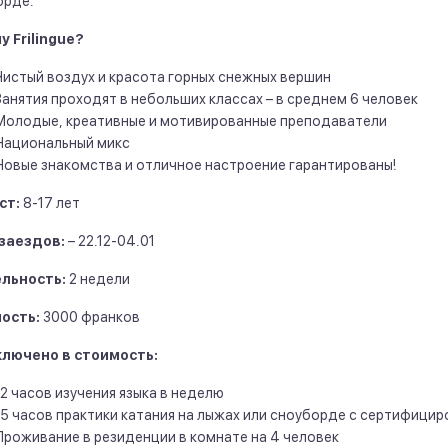
орде.
 Frilingue?
Чистый воздух и красота горных снежных вершин
Занятия проходят в небольших классах – в среднем 6 человек
Молодые, креативные и мотивированные преподаватели
Национальный микс
Новые знакомства и отличное настроение гарантированы!
ст:
8-17 лет
заездов:
– 22.12-04.01
льность:
2 недели
ость:
3000 франков
ключено в стоимость:
12 часов изучения языка в неделю
15 часов практики катания на лыжах или сноуборде с сертифици
Проживание в резиденции в комнате на 4 человек