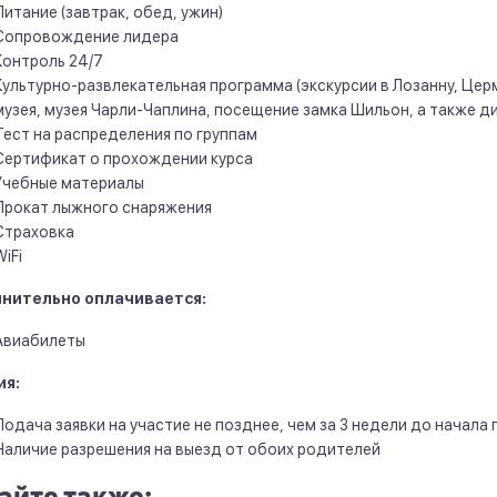
Питание (завтрак, обед, ужин)
Сопровождение лидера
Контроль 24/7
Культурно-развлекательная программа (экскурсии в Лозанну, Цер
музея, музея Чарли-Чаплина, посещение замка Шильон, а также ди
Тест на распределения по группам
Сертификат о прохождении курса
Учебные материалы
Прокат лыжного снаряжения
Страховка
WiFi
нительно оплачивается:
Авиабилеты
ия:
Подача заявки на участие не позднее, чем за 3 недели до начала
Наличие разрешения на выезд от обоих родителей
айте также: