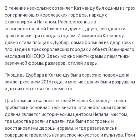
В течение нескольких сотен лет Катманду был одним из трех
соперничающих королевских городов, наряду с
Бхактапуром и Патаном. Расположенные в
непосредственной близости друг от друга, сегодня эти
практически три города в одном. Изюминкой Катманду
давно стала площадь Дурбар, самая большая из дворцовых
площадей в трех королевских городах и объект Всемирного
наследия ЮНЕСКО. Здесь можно найти храмы и памятники
различной формы, размеров, стилей и веры.
Площадь Дурбара в Катманду была серьезно повреждена
землетрясением 2015 года, и многие здания были разрушены
и до сих пор стоят без ремонта.
Для большинства посетителей Непала Катманду - точка
прибытия и основная цель визита. Эта небольшая горная
долина является историческим центром Непала, местом,
где царства росли и падали, где были построены и
восстановлены дворцы и храмы, и где развивались и
совершенствовались непальское искусство и культура. Реки