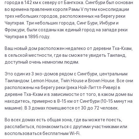
города в 142 км к северу от Бангкока. Сингбури был основан
во времена правления короля Рамы V путем консолидации
трех небольших городов, расположенных на берегу реки
Чаупхрая. Три небольших города, Синг Бури, Инбури и
Фром,ури, были созданы как единый город на западе реки
Чаупхрая в 1895 году.
Ваш новый дом расположен недалеко от деревни Тха-Кхам,
в сельской местности, где вы сможете увидеть Таиланд,
доступный очень немногим людям.
Это один из 3 эко-домов рядом с Сингбури, центральным
Таиландом: Lemon House, Twin House и Brown House. Все они
расположены на берегу реки (река Ной-Литтл-Ривер) в
деревне Тха-Кхам и в зависимости от того, в каком доме вы
находитесь, примерно в 8-15 км от Сингбури (10-15 минут на
машине). В 3 домах помещаются от 30 до 72 человек.
Во всех домах есть общая зона, где вы можете поесть,
расслабиться, познакомиться с другими участниками или
воспользоваться бесплатным Wi-Fi.