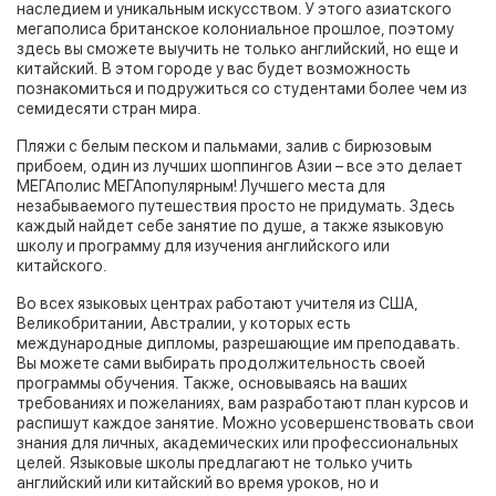
наследием и уникальным искусством. У этого азиатского
мегаполиса британское колониальное прошлое, поэтому
здесь вы сможете выучить не только английский, но еще и
китайский. В этом городе у вас будет возможность
познакомиться и подружиться со студентами более чем из
семидесяти стран мира.
Пляжи с белым песком и пальмами, залив с бирюзовым
прибоем, один из лучших шоппингов Азии – все это делает
МЕГАполис МЕГАпопулярным! Лучшего места для
незабываемого путешествия просто не придумать. Здесь
каждый найдет себе занятие по душе, а также языковую
школу и программу для изучения английского или
китайского.
Во всех языковых центрах работают учителя из США,
Великобритании, Австралии, у которых есть
международные дипломы, разрешающие им преподавать.
Вы можете сами выбирать продолжительность своей
программы обучения. Также, основываясь на ваших
требованиях и пожеланиях, вам разработают план курсов и
распишут каждое занятие. Можно усовершенствовать свои
знания для личных, академических или профессиональных
целей. Языковые школы предлагают не только учить
английский или китайский во время уроков, но и