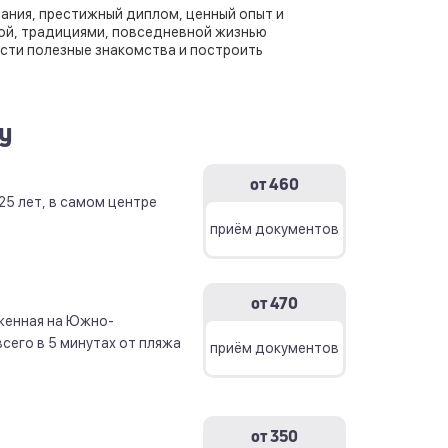
нания, престижный диплом, ценный опыт и
рой, традициями, повседневной жизнью
ести полезные знакомства и построить
у
от 460
25 лет, в самом центре
приём документов
от 470
женная на Южно-
сего в 5 минутах от пляжа
приём документов
от 350