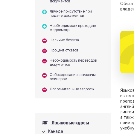
документов
Обязат
владен
Личное присутствие при
подаче документов
Необходимость проходить
медосмотр
Наличие безвиза
Процент отказов
Необходимость переводов
документов
Собеседование с визовым
офицером
Дополнительные запросы
Языков
вы смо
препод
англий
лингви
а такж
Языковые курсы
пример
учебну
Канада