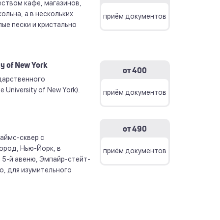
ством кафе, магазинов,
ольна, а в нескольких
приём документов
ые пески и кристально
y of New York
от 400
дарственного
University of New York).
приём документов
от 490
аймс-сквер с
ород, Нью-Йорк, в
приём документов
 5-й авеню, Эмпайр-стейт-
но, для изумительного