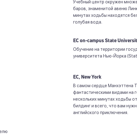
Учебный центр окружен множе
баров, знаменитой авеню Линк
минутах ходьбы находятся бел
голубая вода.
EC on-campus State Universit
Обучение на территории госу
университета Нью-Йорка (State 
EC, New York
В самом сердце Манхэттена Т
фантастическими видами на г
нескольких минутах ходьбы от
билдинг и всего, что вам нуж
английского приключения.
делю