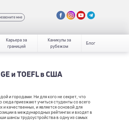
езвоните мне
Карьера за
Каникулы за
Блог
границей
рубежом
GE и TOEFL в США
й и городами. Ни для кого не секрет, что
о сюда приезжают учиться студенты со всего
 и качественных, и является основой для
озиции в международных рейтингах и входят в
аши шансы трудоустройства в одну из самых