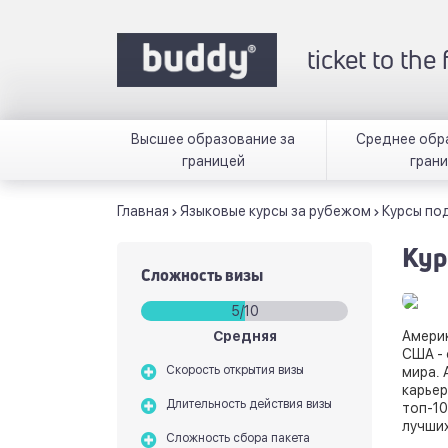
ticket to the
Высшее образование за
Среднее обр
границей
гран
Главная
Языковые курсы за рубежом
Курсы по
Кур
Сложность визы
5/10
Средняя
Америк
США - 
Скорость открытия визы
мира. 
карьер
Длительность действия визы
топ-10
лучших
Сложность сбора пакета