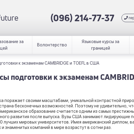
(096) 214-77-37
 future
пер
азование за
Языковые курсы за
Волонтерство
ицей
границей
дготовки к экзаменам CAMBRIDGE и TOEFL в США
сы подготовки к экзаменам CAMBRID
а поражает своими масштабами, уникальной контрастной природо
страна бесконечных возможностей. Поэтому не удивительно, чт
Американское образование считается одним из самых престижных
ного развития после выпуска. Вузы США занимают лидирующие п
0 лучших мировых университетов. Имея американский диплом, в
 и знаменитых компаний в мире возрастут в сотни раз.