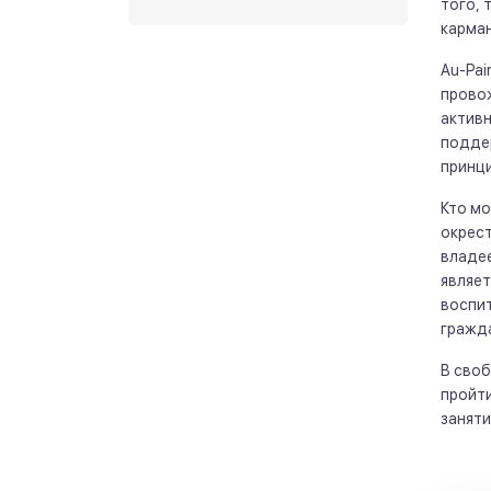
того, 
карман
Au-Pai
провож
активн
поддер
принци
Кто мо
окрест
владее
являет
воспит
гражда
В своб
пройти
заняти