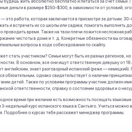
ты будешь жить абсолютно бесплатно и питаться за счёт семьи.
ные деньги в размере $250–$300, в зависимости от условий, ого
r — это работа, которая заключается в присмотре за детьми. 30
ать и встречать их со школы или садика; помогать выполнять до
о проводить время. Также на твои плечи ложится несложная раб
жание чистоты в доме и т. д. Конкретные обязанности вы огова
пиальные вопросы в ходе собеседования по скайпу.
жет стать участником? Семьи могут быть из разных регионов, но
ностях. В основном, все они ищут ответственную девушку от 18
т английским, знает разговорный испанский (реже — немецкий). П
ся обязательным, однако свидетельствует о наличии принципиа
ании детей. Также по условиям программы участник должен име
нской ответственности, справку о состоянии здоровья и о нес
одное время при желании есть возможность посещать языковые 
 3-недельный курс испанского языка в Сантьяго. Учиться можно 
я. Подробнее о курсах тебе расскажет менеджер программы.