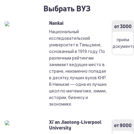
Выбрать ВУЗ
Nankai
от 3000
Национальный
исследовательский
приём
университет в Тяньцзине,
документ
основанный в 1919 году. По
различным рейтингам
занимает ведущее место в
стране, неизменно попадая
в десятку лучших вузов КНР.
В Нанькае — одна из лучших
школ по математике, химии,
истории, бизнесу и
экономике.
Xi´an Jiaotong-Liverpool
от 9000
University