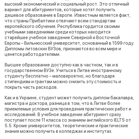
высокий экономический и социальный рост. Это отличный
вариант для абитуриентов, которые хотят получить
дешевое образование в Европе. Известным является факт,
что страны Прибалтики отвечают всем стандартам
европейского обучения. Республика гордится своими
учебными заведениями среди которых находится
старейшее учебное заведение Северной и Восточной
Европы – Вильнюсский университет, основанный в 1599 году.
Дипломы литовских ВУЗов, признаются во всем мире и
ценятся работодателями.
Высшее образование доступно как в частном, так и в
государственном ВУЗе. Учиться в Литве иностранному
студенту бесплатно – маловероятно, но благодаря
стипендиям и грантам можно снизить эту стоимость и
покрыть часть расходов.
Как и в Украине, студент может получить диплом бакалавра,
магистра и доктора, разница в том, что в Литве более
приемлемые условия для проведения практических работ и
исследований. В учебное заведение абитуриент сразу
поступает после 11 класса со знанием английского IELTS от
5.5. Кроме университетов, теоретические и практические
знания можно получить в колледжах и институтах.