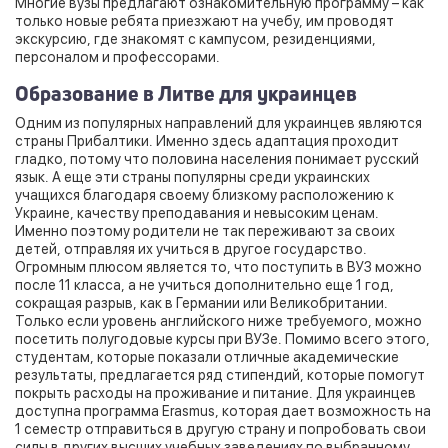
Многие вузы предлагают ознакомительную программу – как
только новые ребята приезжают на учебу, им проводят
экскурсию, где знакомят с кампусом, резиденциями,
персоналом и профессорами.
Образование в Литве для украинцев
Одним из популярных направлений для украинцев являются
страны Прибалтики. Именно здесь адаптация проходит
гладко, потому что половина населения понимает русский
язык. А еще эти страны популярны среди украинских
учащихся благодаря своему близкому расположению к
Украине, качеству преподавания и невысоким ценам.
Именно поэтому родители не так переживают за своих
детей, отправляя их учиться в другое государство.
Огромным плюсом является то, что поступить в ВУЗ можно
после 11 класса, а не учиться дополнительно еще 1 год,
сокращая разрыв, как в Германии или Великобритании.
Только если уровень английского ниже требуемого, можно
посетить полугодовые курсы при ВУЗе. Помимо всего этого,
студентам, которые показали отличные академические
результаты, предлагается ряд стипендий, которые помогут
покрыть расходы на проживание и питание. Для украинцев
доступна программа Erasmus, которая дает возможность на
1 семестр отправиться в другую страну и попробовать свои
силы в других высших учебных заведениях по выбранному